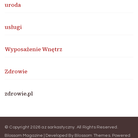
uroda
usługi
Wyposażenie Wnętrz
Zdrowie
zdrowie.pl
© Copyright 2026
az sarkastyczny
. All Rights Reserved.
Blossom Magazine | Developed By
Blossom Themes
.
Powered