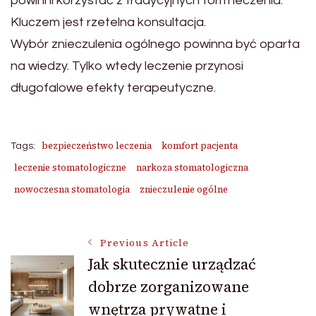
powinni korzystać z tradycyjnych form leczenia.
Kluczem jest rzetelna konsultacja.
Wybór znieczulenia ogólnego powinna być oparta
na wiedzy. Tylko wtedy leczenie przynosi
długofalowe efekty terapeutyczne.
bezpieczeństwo leczenia
komfort pacjenta
Tags:
leczenie stomatologiczne
narkoza stomatologiczna
nowoczesna stomatologia
znieczulenie ogólne
Post
Previous Article
Jak skutecznie urządzać
dobrze zorganizowane
Navigation
wnętrza prywatne i